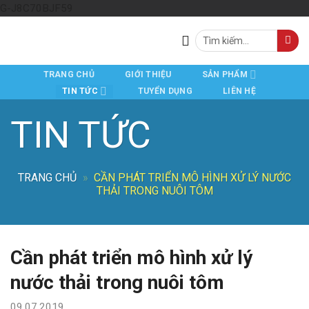
Skip
G-J8C70BJF59
to
Tìm
content
kiếm:
TRANG CHỦ
GIỚI THIỆU
SẢN PHẨM
TIN TỨC
TUYỂN DỤNG
LIÊN HỆ
TIN TỨC
TRANG CHỦ
»
CẦN PHÁT TRIỂN MÔ HÌNH XỬ LÝ NƯỚC
THẢI TRONG NUÔI TÔM
Cần phát triển mô hình xử lý
nước thải trong nuôi tôm
09.07.2019