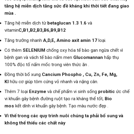
tăng hệ miễn dịch tăng sức đề kháng khi thời tiết đang giao
mùa .
Tăng hệ miễn dịch từ
betaglucan 1.3 1.6
và
vitamin
C,B1,B2,B3,B6,B9,B12
Tăng trưởng nhanh
A,D,E, Amino axit amin 17
loại.
Có thêm
SELENIUM
chống oxy hóa tế bào gan ngừa chết vì
bệnh gan và vách tế bào nấm men
Glucomannan
hấp thụ
100% độc tố nấm mốc trong viên thức ăn .
Đồng thời bổ xung
Cancium Phospho , Cu, Zn, Fe, Mg,
Kl
hữu cơ giúp tôm cứng vỏ nhanh và nặng cân.
Thêm 7 loại
Enzyme
và chế phẩm vi sinh sống
probitic
ức chế
vi khuẩn gây bệnh đường ruột tạo ra kháng thể tốt,
Bio
mos
kết dính vi khuẩn gây bệnh. Tạo màu nước đẹp .
Vì thế trong các quy trình nuôi chúng ta phải bổ sung và
không thể thiếu các chất này