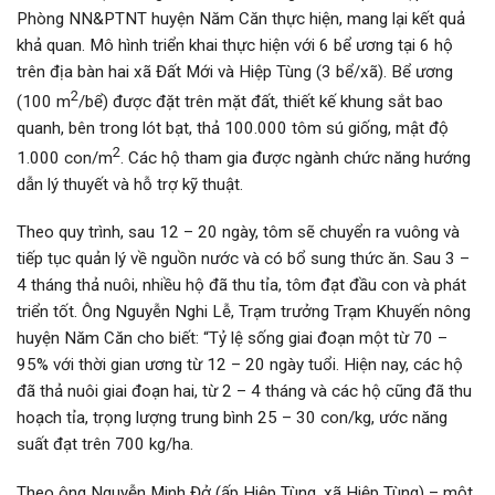
Phòng NN&PTNT huyện Năm Căn thực hiện, mang lại kết quả
khả quan. Mô hình triển khai thực hiện với 6 bể ương tại 6 hộ
trên địa bàn hai xã Đất Mới và Hiệp Tùng (3 bể/xã). Bể ương
2
(100 m
/bể) được đặt trên mặt đất, thiết kế khung sắt bao
quanh, bên trong lót bạt, thả 100.000 tôm sú giống, mật độ
2
1.000 con/m
. Các hộ tham gia được ngành chức năng hướng
dẫn lý thuyết và hỗ trợ kỹ thuật.
Theo quy trình, sau 12 – 20 ngày, tôm sẽ chuyển ra vuông và
tiếp tục quản lý về nguồn nước và có bổ sung thức ăn. Sau 3 –
4 tháng thả nuôi, nhiều hộ đã thu tỉa, tôm đạt đầu con và phát
triển tốt. Ông Nguyễn Nghi Lễ, Trạm trưởng Trạm Khuyến nông
huyện Năm Căn cho biết: “Tỷ lệ sống giai đoạn một từ 70 –
95% với thời gian ương từ 12 – 20 ngày tuổi. Hiện nay, các hộ
đã thả nuôi giai đoạn hai, từ 2 – 4 tháng và các hộ cũng đã thu
hoạch tỉa, trọng lượng trung bình 25 – 30 con/kg, ước năng
suất đạt trên 700 kg/ha.
Theo ông Nguyễn Minh Đở (ấp Hiệp Tùng, xã Hiệp Tùng) – một