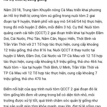
Năm 2018, Trung tâm Khuyến nông Cà Mau triển khai phương
án Hỗ trợ thiết bị ương tôm sú giống trong nuôi tôm 2 giai
đoạn tại 9 huyện, thành phố với quy mô 54 bể/54 hộ thực hiện,
trong đó mỗi huyện 2 điểm, mỗi điểm 3 hộ. Cụ thể: Nuôi tôm
quảng canh cải tiến (QCCT) 2 giai đoạn triển khai tại huyện Đầm
Dơi, Cái Nước, Phú Tân, Năm Căn, Ngọc Hiển, Thới Bình và
Trần Văn Thời với 21 Tổ hợp tác thực hiện, cung cấp khoảng
12 triệu giống, thả cho 816 ha; Nuôi QCCT ít thay nước tại
huyện U Minh, Đầm Dơi, Cái Nước và TP Cà Mau với 12 Tổ hợp
tác thực hiện, cung cấp khoảng 6,9 triệu giống, thả cho 466 ha;
Nuôi tôm – lúa tại huyện Thới Bình, U Minh, Trần Văn Thời và
TP Cà Mau với 12 Tổ hợp tác thực hiện, cung cấp khoảng 7
triệu giống, thả cho 470 ha.
Điểm nổi bật của quy trình nuôi tôm QCCT 2 giai đoạn đó là:
tôm giống khi đem về ương trong bể có diện tích nhỏ, môi
trường được xử lý tốt, quá trình chăm sóc quản lý giống như
trại sản xuất giúp tôm khỏe mạnh, mau lớn, đạt tỷ lệ sống cao.