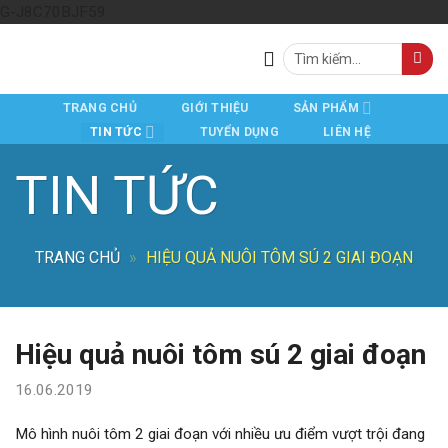
Skip
G-J8C70BJF59
to
Tìm
content
kiếm:
TRANG CHỦ
GIỚI THIỆU
SẢN PHẨM
TIN TỨC
TUYỂN DỤNG
LIÊN HỆ
TIN TỨC
TRANG CHỦ
»
HIỆU QUẢ NUÔI TÔM SÚ 2 GIAI ĐOẠN
Hiệu quả nuôi tôm sú 2 giai đoạn
16.06.2019
Mô hình nuôi tôm 2 giai đoạn với nhiều ưu điểm vượt trội đang