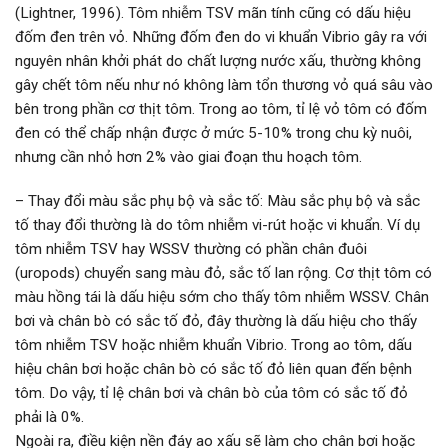
(Lightner, 1996). Tôm nhiễm TSV mãn tính cũng có dấu hiệu
đốm đen trên vỏ. Những đốm đen do vi khuẩn Vibrio gây ra với
nguyên nhân khởi phát do chất lượng nước xấu, thường không
gây chết tôm nếu như nó không làm tổn thương vỏ quá sâu vào
bên trong phần cơ thịt tôm. Trong ao tôm, tỉ lệ vỏ tôm có đốm
đen có thể chấp nhận được ở mức 5-10% trong chu kỳ nuôi,
nhưng cần nhỏ hơn 2% vào giai đoạn thu hoạch tôm.
– Thay đổi màu sắc phụ bộ và sắc tố: Màu sắc phụ bộ và sắc
tố thay đổi thường là do tôm nhiễm vi-rút hoặc vi khuẩn. Ví dụ
tôm nhiễm TSV hay WSSV thường có phần chân đuôi
(uropods) chuyển sang màu đỏ, sắc tố lan rộng. Cơ thịt tôm có
màu hồng tái là dấu hiệu sớm cho thấy tôm nhiễm WSSV. Chân
bơi và chân bò có sắc tố đỏ, đây thường là dấu hiệu cho thấy
tôm nhiễm TSV hoặc nhiễm khuẩn Vibrio. Trong ao tôm, dấu
hiệu chân bơi hoặc chân bò có sắc tố đỏ liên quan đến bệnh
tôm. Do vậy, tỉ lệ chân bơi và chân bò của tôm có sắc tố đỏ
phải là 0%.
Ngoài ra, điều kiện nền đáy ao xấu sẽ làm cho chân bơi hoặc