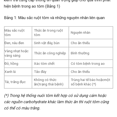
kiểm tra cung cấp thông tin quan trọng giúp cho quá trình phát
hiện bệnh trong ao tôm (Bảng 1)
Bảng 1: Màu sắc ruột tôm và những nguyên nhân liên quan
Màu sắc ruột
Thức ăn trong ruột
Nguyên nhân
tôm
tôm
Đen, nâu đen
Sinh vật đáy, bùn
Cho ăn thiếu
Vàng nhạt hoặc
Thức ăn công nghiệp
Bình thường
vàng sáng
Đỏ, hồng
Xác tôm chết
Có tôm bệnh trong ao
Xanh lá
Tảo đáy
Cho ăn thiếu
Không có thức
Trùng hai tế bào hoặcmột
Tái, trắng đục
ăn(trạng thái bệnh)
số bệnh khác (*)
(*) Trong hệ thống nuôi tôm kết hợp có sử dụng cám hoặc
các nguồn carbohydrate khác làm thức ăn thì ruột tôm cũng
có thể có màu trắng.