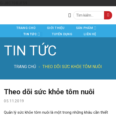
Skip
G-J8C70BJF59
to
Tìm
content
kiếm:
TRANG CHỦ
GIỚI THIỆU
SẢN PHẨM
TIN TỨC
TUYỂN DỤNG
LIÊN HỆ
TIN TỨC
TRANG CHỦ
»
THEO DÕI SỨC KHỎE TÔM NUÔI
Theo dõi sức khỏe tôm nuôi
05.11.2019
Quản lý sức khỏe tôm nuôi là một trong những khâu cần thiết