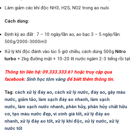
Làm giảm các khí độc NH3, H2S, NO2 trong ao nuôi
Cách dùng:
Định kỳ ao đất : 7 – 10 ngày/lần ao, ao bạc 3 – 5 ngày/lần:
500g/2000-3000m3
Xử lý khí độc đánh vào lúc 5 giờ chiều, cách dùng 500g
Nitro
turbo
+ 2kg đường mật + 10-20 lít nước ngâm 2-3 tiếng rồi tạt
Thông tin liên hệ: 09.333.333.61 hoặc truy cập qua
facebook:
Sinh học tôm vàng
để biết thêm thông tin.
Tag:
cách xử lý đáy ao
,
cách xử lý nước
,
đáy ao
,
gây màu
nước
,
giảm tảo
,
làm sạch đáy ao nhanh
,
làm sạch
nước
,
làm sạch nước nhanh
,
phân hủy
,
phân hủy chất hữu
cơ
,
tạo màu nước đẹp
,
vi sinh giá tốt
,
xử lý đáy ao
nhanh
,
xử lý đáy ao tốt
,
xử lý khí độc
,
xử lý nước
,
xử lý
nước tốt