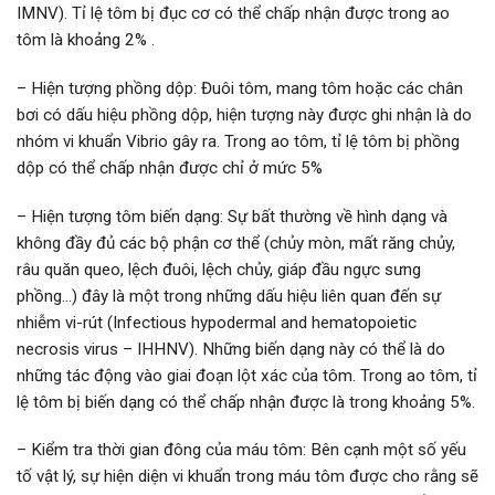
IMNV). Tỉ lệ tôm bị đục cơ có thể chấp nhận được trong ao
tôm là khoảng 2% .
– Hiện tượng phồng dộp: Đuôi tôm, mang tôm hoặc các chân
bơi có dấu hiệu phồng dộp, hiện tượng này được ghi nhận là do
nhóm vi khuẩn Vibrio gây ra. Trong ao tôm, tỉ lệ tôm bị phồng
dộp có thể chấp nhận được chỉ ở mức 5%
– Hiện tượng tôm biến dạng: Sự bất thường về hình dạng và
không đầy đủ các bộ phận cơ thể (chủy mòn, mất răng chủy,
râu quăn queo, lệch đuôi, lệch chủy, giáp đầu ngực sưng
phồng…) đây là một trong những dấu hiệu liên quan đến sự
nhiễm vi-rút (Infectious hypodermal and hematopoietic
necrosis virus – IHHNV). Những biến dạng này có thể là do
những tác động vào giai đoạn lột xác của tôm. Trong ao tôm, tỉ
lệ tôm bị biến dạng có thể chấp nhận được là trong khoảng 5%.
– Kiểm tra thời gian đông của máu tôm: Bên cạnh một số yếu
tố vật lý, sự hiện diện vi khuẩn trong máu tôm được cho rằng sẽ