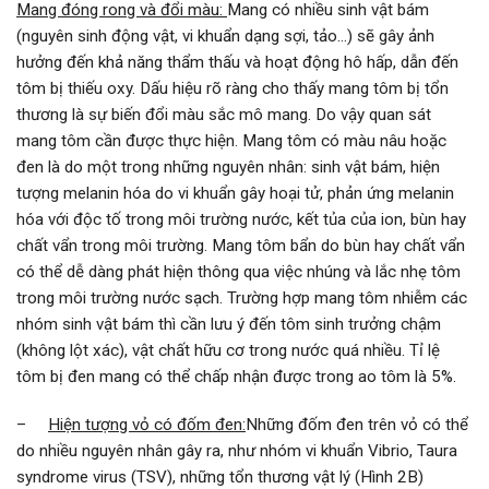
Mang đóng rong và đổi màu:
Mang có nhiều sinh vật bám
(nguyên sinh động vật, vi khuẩn dạng sợi, tảo…) sẽ gây ảnh
hưởng đến khả năng thẩm thấu và hoạt động hô hấp, dẫn đến
tôm bị thiếu oxy. Dấu hiệu rõ ràng cho thấy mang tôm bị tổn
thương là sự biến đổi màu sắc mô mang. Do vậy quan sát
mang tôm cần được thực hiện. Mang tôm có màu nâu hoặc
đen là do một trong những nguyên nhân: sinh vật bám, hiện
tượng melanin hóa do vi khuẩn gây hoại tử, phản ứng melanin
hóa với độc tố trong môi trường nước, kết tủa của ion, bùn hay
chất vẩn trong môi trường. Mang tôm bẩn do bùn hay chất vẩn
có thể dễ dàng phát hiện thông qua việc nhúng và lắc nhẹ tôm
trong môi trường nước sạch. Trường hợp mang tôm nhiễm các
nhóm sinh vật bám thì cần lưu ý đến tôm sinh trưởng chậm
(không lột xác), vật chất hữu cơ trong nước quá nhiều. Tỉ lệ
tôm bị đen mang có thể chấp nhận được trong ao tôm là 5%.
–
Hiện tượng vỏ có đốm đen:
Những đốm đen trên vỏ có thể
do nhiều nguyên nhân gây ra, như nhóm vi khuẩn Vibrio, Taura
syndrome virus (TSV), những tổn thương vật lý (Hình 2B)