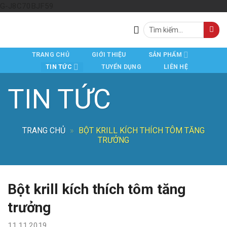
Skip
G-J8C70BJF59
to
Tìm
content
kiếm:
TRANG CHỦ
GIỚI THIỆU
SẢN PHẨM
TIN TỨC
TUYỂN DỤNG
LIÊN HỆ
TIN TỨC
TRANG CHỦ
»
BỘT KRILL KÍCH THÍCH TÔM TĂNG
TRƯỞNG
Bột krill kích thích tôm tăng
trưởng
11.11.2019