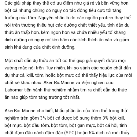
Các giải pháp thay thế có ưu điểm như giá rẻ và bền vững hơn
bột cá nhưng chúng có nguy cơ tác động tiêu cực tới tăng
trưởng của tôm. Nguyên nhân là do các nguồn protein thay thế
nói trên thường thiếu hụt các dưỡng chất thiết yếu, tính dẫn dụ
thức ăn thấp hơn, kém ngon hơn và chứa nhiều yếu tố kháng
dinh dưỡng có nguy cơ kìm hãm các kích thích ăn vào và giảm
sinh khả dụng của chất dinh dưỡng.
Một chất dẫn dụ thức ăn tốt có thể giúp giải quyết được mọi
vướng mắc nói trên. Tuy nhiên, khi so sánh các nguồn chất dẫn
dụ như cá, krill, tôm, hoặc bột mực có thể thấy hiệu lực của mỗi
chất sẽ khác nhau. Aker BioMarine và Viện nghiên cứu
Labomar tiến hành thử nghiệm nhằm tìm ra chất dẫn dụ thức
ăn nào giúp tôm tăng trưởng tốt nhất.
AkerBio Marine cho biết, khẩu phần ăn của tôm thẻ trong thử
nghiệm trên gồm 3% bột cá được bổ sung thêm 3% bột krill,
bột mực, bột đầu tôm, bột tôm, bột gan mực, bột cá hồi, tinh
chất đạm đậu nành đậm đặc (SPC) hoặc 5% dịch cá mòi thủy