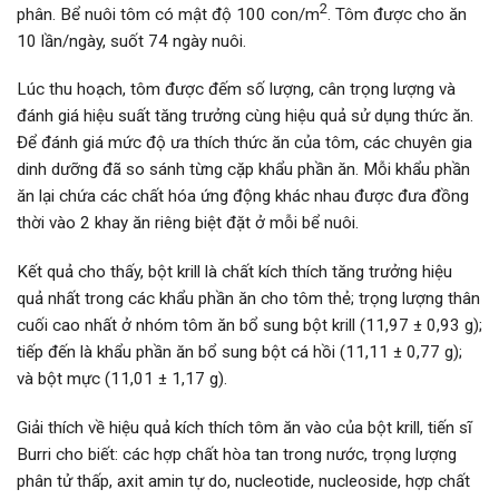
2
phân. Bể nuôi tôm có mật độ 100 con/m
. Tôm được cho ăn
10 lần/ngày, suốt 74 ngày nuôi.
Lúc thu hoạch, tôm được đếm số lượng, cân trọng lượng và
đánh giá hiệu suất tăng trưởng cùng hiệu quả sử dụng thức ăn.
Để đánh giá mức độ ưa thích thức ăn của tôm, các chuyên gia
dinh dưỡng đã so sánh từng cặp khẩu phần ăn. Mỗi khẩu phần
ăn lại chứa các chất hóa ứng động khác nhau được đưa đồng
thời vào 2 khay ăn riêng biệt đặt ở mỗi bể nuôi.
Kết quả cho thấy, bột krill là chất kích thích tăng trưởng hiệu
quả nhất trong các khẩu phần ăn cho tôm thẻ; trọng lượng thân
cuối cao nhất ở nhóm tôm ăn bổ sung bột krill (11,97 ± 0,93 g);
tiếp đến là khẩu phần ăn bổ sung bột cá hồi (11,11 ± 0,77 g);
và bột mực (11,01 ± 1,17 g).
Giải thích về hiệu quả kích thích tôm ăn vào của bột krill, tiến sĩ
Burri cho biết: các hợp chất hòa tan trong nước, trọng lượng
phân tử thấp, axit amin tự do, nucleotide, nucleoside, hợp chất