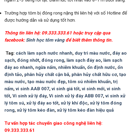
Trường hợp tôm bị đóng rong nặng thì liên hệ với số Hotline để
được hướng dẫn và sử dụng tốt hơn.
Thông tin liên hệ: 09.333.333.61 hoặc truy cập qua
facebook:
Sinh học tôm vàng
để biết thêm thông tin.
Tag:
cách làm sạch nước nhanh
,
duy trì màu nước
,
đáy ao
sạch
,
đóng nhớt
,
đóng rong
,
làm sạch đáy ao
,
làm sạch
đáy ao nhanh
,
ngừa nấm
,
nhiễm khuẩn
,
ổn định nước
,
ổn
định tảo
,
phân hủy chất cận bã
,
phân hủy chất hữu cơ
,
tạo
màu nước
,
tạo màu nước đẹp
,
tôm sú nhiễm khuẩn
,
trị
nấm
,
vi sinh AAB 007
,
vi sinh giá tốt
,
vi sinh mới
,
vi sinh
tốt
,
Vi sinh xử lý đáy
,
Vi sinh xử lý đáy ABB 007
,
vi sinh xử
lý tôm sú
,
xử lý đáy ao tốt
,
xử lý khí độc
,
xử lý tôm đóng
rong
,
xử lý tôm kéo đàn
,
xử lý tôm kéo đàn hiệu quả
Tư vấn hợp tác chuyển giao công nghệ liên hệ:
09.333.333.61