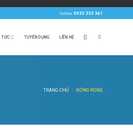
0933 333 361
Hotline:
N TỨC
TUYỂN DỤNG
LIÊN HỆ
TRANG CHỦ
»
ĐÓNG RONG