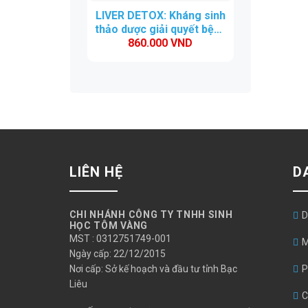
LIVER DETOX: Kháng sinh
thảo dược giải quyết bệnh
860.000
VND
gan tôm
LIÊN HỆ
D
CHI NHÁNH CÔNG TY TNHH SINH
D
HỌC TÔM VÀNG
MST : 0312751749-001
M
Ngày cấp: 22/12/2015
Nơi cấp: Sở kế hoạch và đầu tư tỉnh Bạc
P
Liêu
C