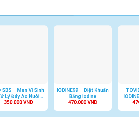
ÓNG RONG
O SBS – Men Vi Sinh
IODINE99 – Diệt Khuẩn
TOVI
Xử Lý Đáy Ao Nuôi
Bằng iodine
IODINE
350.000
VND
470.000
VND
47
Tôm, Cá
kh