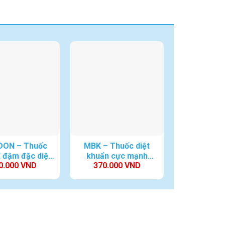
DON – Thuốc
MBK – Thuốc diệt
 đậm đặc diệt
khuẩn cực mạnh
0.000
VND
370.000
VND
uẩn ao tôm
trong thủy sản