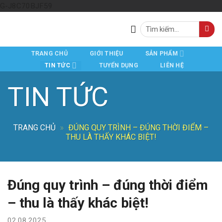
Skip
G-J8C70BJF59
to
Tìm
content
kiếm:
TRANG CHỦ
GIỚI THIỆU
SẢN PHẨM
TIN TỨC
TUYỂN DỤNG
LIÊN HỆ
TIN TỨC
TRANG CHỦ
»
ĐÚNG QUY TRÌNH – ĐÚNG THỜI ĐIỂM –
THU LÀ THẤY KHÁC BIỆT!
Đúng quy trình – đúng thời điểm
– thu là thấy khác biệt!
02.08.2025