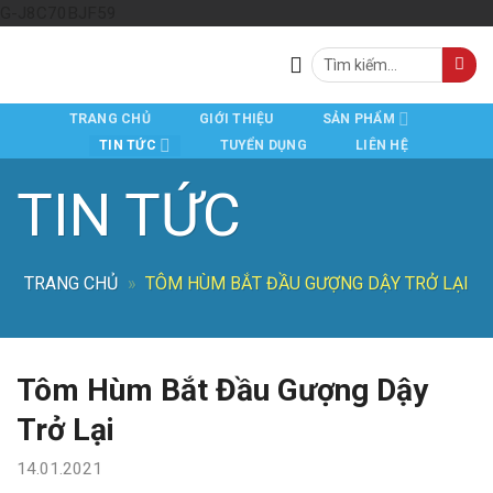
Skip
G-J8C70BJF59
to
Tìm
content
kiếm:
TRANG CHỦ
GIỚI THIỆU
SẢN PHẨM
TIN TỨC
TUYỂN DỤNG
LIÊN HỆ
TIN TỨC
TRANG CHỦ
»
TÔM HÙM BẮT ĐẦU GƯỢNG DẬY TRỞ LẠI
Tôm Hùm Bắt Đầu Gượng Dậy
Trở Lại
14.01.2021