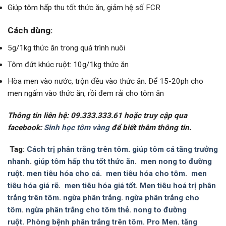
Giúp tôm hấp thu tốt thức ăn, giảm hệ số FCR
Cách dùng:
5g/1kg thức ăn trong quá trình nuôi
Tôm đứt khúc ruột: 10g/1kg thức ăn
Hòa men vào nước, trộn đều vào thức ăn. Để 15-20ph cho
men ngấm vào thức ăn, rồi đem rải cho tôm ăn
Thông tin liên hệ: 09.333.333.61 hoặc truy cập qua
facebook:
Sinh học tôm vàng
để biết thêm thông tin.
Tag:
Cách trị phân trắng trên tôm
.
giúp tôm cá tăng trưởng
nhanh
.
giúp tôm hấp thu tốt thức ăn
.
men nong to đường
ruột
.
men tiêu hóa cho cá
.
men tiêu hóa cho tôm
.
men
tiêu hóa giá rẽ
.
men tiêu hóa giá tốt
.
Men tiêu hoá trị phân
trắng trên tôm
.
ngừa phân trắng
.
ngừa phân trắng cho
tôm
.
ngừa phân trắng cho tôm thẻ
.
nong to đường
ruột
.
Phòng bệnh phân trắng trên tôm
.
Pro Men
.
tăng