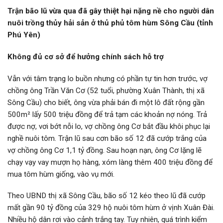
Trận bão lũ vừa qua đã gây thiệt hại nặng nề cho người dân
nuôi trồng thủy hải sản ở thủ phủ tôm hùm Sông Cầu (tỉnh
Phú Yên)
Không đủ cơ sở để hưởng chính sách hỗ trợ
Vẫn với tâm trạng lo buồn nhưng có phần tự tin hơn trước, vợ
chồng ông Trần Văn Cơ (52 tuổi, phường Xuân Thành, thị xã
Sông Cầu) cho biết, ông vừa phải bán đi một lô đất rộng gần
500m² lấy 500 triệu đồng để trả tạm các khoản nợ nóng. Trả
được nợ, vơi bớt nỗi lo, vợ chồng ông Cơ bắt đầu khôi phục lại
nghề nuôi tôm. Trận lũ sau cơn bão số 12 đã cướp trắng của
vợ chồng ông Cơ 1,1 tỷ đồng. Sau hoạn nạn, ông Cơ lặng lẽ
chạy vạy vay mượn họ hàng, xóm làng thêm 400 triệu đồng để
mua tôm hùm giống, vào vụ mới.
Theo UBND thị xã Sông Cầu, bão số 12 kéo theo lũ đã cướp
mất gần 90 tỷ đồng của 329 hộ nuôi tôm hùm ở vịnh Xuân Đài.
Nhiều hộ dân rơi vào cảnh trắng tay. Tuy nhiên, quá trình kiểm