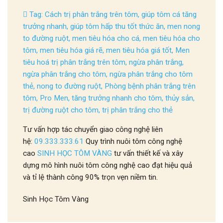
Tag:
Cách trị phân trắng trên tôm
,
giúp tôm cá tăng
trưởng nhanh
,
giúp tôm hấp thu tốt thức ăn
,
men nong
to đường ruột
,
men tiêu hóa cho cá
,
men tiêu hóa cho
tôm
,
men tiêu hóa giá rẽ
,
men tiêu hóa giá tốt
,
Men
tiêu hoá trị phân trắng trên tôm
,
ngừa phân trắng
,
ngừa phân trắng cho tôm
,
ngừa phân trắng cho tôm
thẻ
,
nong to đường ruột
,
Phòng bệnh phân trắng trên
tôm
,
Pro Men
,
tăng trưởng nhanh cho tôm
,
thủy sản
,
trị đường ruột cho tôm
,
trị phân trắng cho thẻ
Tư vấn hợp tác chuyển giao công nghệ liên
hệ:
09.333.333.61
Quy trình nuôi tôm công nghệ
cao
SINH HỌC TÔM VÀNG
tư vấn thiết kế và xây
dựng mô hình nuôi tôm công nghệ cao đạt hiệu quả
và tỉ lệ thành công 90% trọn vẹn niềm tin.
Sinh Học Tôm Vàng