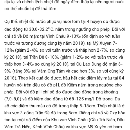
dịu lại và chênh lệch nhiệt độ ngày đêm thấp lại nên người nuôi
có thể chuẩn bị để thả tôm.
Cụ thể, nhiệt độ nước phục vụ nuôi tôm tại 4 huyện đo được
o
dao động từ 30,0-32,2
C, nằm trong ngưỡng cho phép. Đối với
chỉ số về Độ mặn: tại Vĩnh Châu 9-13‰ (ổn định so với tuần
trước và tương đương cùng kỳ năm 2018), tại Mỹ Xuyên 7-
12‰ (giảm 2-4‰ so với tuần trước và thấp hơn 2-7‰ so cùng
kỳ 2018), tại Trần Đề 8-10‰ (giảm 1-2‰ so với tuần trước và
thấp hơn 3-4‰ so cùng kỳ 2018), tại Cù Lao Dung độ mặn 6-
9‰ (tăng 3‰ tại Vàm Ông Tám và cao hơn 3‰ so với cùng kỳ
2018). Theo kết quả đo được, hầu hết các điểm lấy mẫu tại 04
huyện nói trên đều có độ pH, độ Kiềm nằm trong ngưỡng cho
phép: Đối với độ pH chỉ số đo được dao động trong khoảng
(7,0-8,0) và độ kiềm dao động từ 68-125 mg/l. Độ trong: Đa
số các điểm thu mẫu có độ trong thấp 5-18cm. Thấp nhất là ở
khu vực 3 cống Trần Đề độ trong 5cm. Riêng chỉ số về Oxy hòa
tan tại một số điểm của Khu vực Vĩnh Châu (Cầu Trà Niên, Đầu
Vàm Trà Niên, Kênh Vĩnh Châu) và khu vực Mỹ Xuyên có hàm