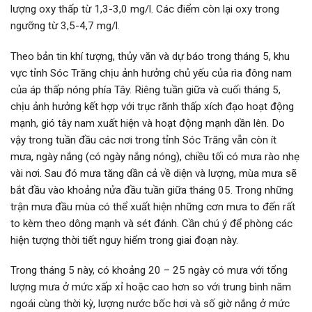
lượng oxy thấp từ 1,3-3,0 mg/l. Các điểm còn lại oxy trong
ngưỡng từ 3,5-4,7 mg/l.
Theo bản tin khí tượng, thủy văn và dự báo trong tháng 5, khu
vực tỉnh Sóc Trăng chịu ảnh hưởng chủ yếu của rìa đông nam
của áp thấp nóng phía Tây. Riêng tuần giữa và cuối tháng 5,
chịu ảnh hưởng kết hợp với trục rãnh thấp xích đạo hoạt động
mạnh, gió tây nam xuất hiện và hoạt động mạnh dần lên. Do
vậy trong tuần đầu các nơi trong tỉnh Sóc Trăng vẫn còn ít
mưa, ngày nắng (có ngày nắng nóng), chiều tối có mưa rào nhẹ
vài nơi. Sau đó mưa tăng dần cả về diện và lượng, mùa mưa sẽ
bắt đầu vào khoảng nửa đầu tuần giữa tháng 05. Trong những
trận mưa đầu mùa có thể xuất hiện những cơn mưa to đến rất
to kèm theo dông mạnh và sét đánh. Cần chú ý để phòng các
hiện tượng thời tiết nguy hiểm trong giai đoạn này.
Trong tháng 5 này, có khoảng 20 – 25 ngày có mưa với tổng
lượng mưa ở mức xấp xỉ hoặc cao hơn so với trung bình năm
ngoái cùng thời kỳ, lượng nước bốc hơi và số giờ nắng ở mức