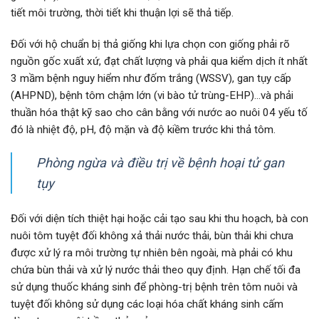
tiết môi trường, thời tiết khi thuận lợi sẽ thả tiếp.
Đối với hộ chuẩn bị thả giống khi lựa chọn con giống phải rõ
nguồn gốc xuất xứ, đạt chất lượng và phải qua kiểm dịch ít nhất
3 mầm bệnh nguy hiểm như đốm trắng (WSSV), gan tụy cấp
(AHPND), bệnh tôm chậm lớn (vi bào tử trùng-EHP)…và phải
thuần hóa thật kỹ sao cho cân bằng với nước ao nuôi 04 yếu tố
đó là nhiệt độ, pH, độ mặn và độ kiềm trước khi thả tôm.
Phòng ngừa và điều trị về bệnh hoại tử gan
tụy
Đối với diện tích thiệt hại hoặc cải tạo sau khi thu hoạch, bà con
nuôi tôm tuyệt đối không xả thải nước thải, bùn thải khi chưa
được xử lý ra môi trường tự nhiên bên ngoài, mà phải có khu
chứa bùn thải và xử lý nước thải theo quy định. Hạn chế tối đa
sử dụng thuốc kháng sinh để phòng-trị bệnh trên tôm nuôi và
tuyệt đối không sử dụng các loại hóa chất kháng sinh cấm