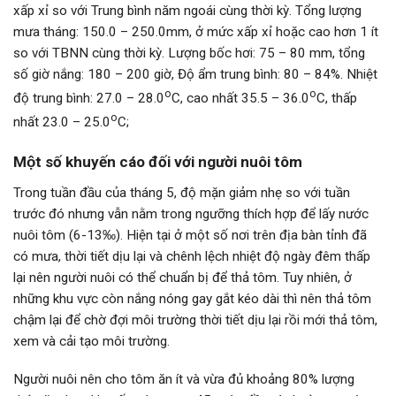
xấp xỉ so với Trung bình năm ngoái cùng thời kỳ. Tổng lượng
mưa tháng: 150.0 – 250.0mm, ở mức xấp xỉ hoặc cao hơn 1 ít
so với TBNN cùng thời kỳ. Lượng bốc hơi: 75 – 80 mm, tổng
số giờ nắng: 180 – 200 giờ, Độ ẩm trung bình: 80 – 84%. Nhiệt
o
o
độ trung bình: 27.0 – 28.0
C, cao nhất 35.5 – 36.0
C, thấp
o
nhất 23.0 – 25.0
C;
Một số khuyến cáo đối với người nuôi tôm
Trong tuần đầu của tháng 5, độ mặn giảm nhẹ so với tuần
trước đó nhưng vẫn nằm trong ngưỡng thích hợp để lấy nước
nuôi tôm (6-13‰). Hiện tại ở một số nơi trên địa bàn tỉnh đã
có mưa, thời tiết dịu lại và chênh lệch nhiệt độ ngày đêm thấp
lại nên người nuôi có thể chuẩn bị để thả tôm. Tuy nhiên, ở
những khu vực còn nắng nóng gay gắt kéo dài thì nên thả tôm
chậm lại để chờ đợi môi trường thời tiết dịu lại rồi mới thả tôm,
xem và cải tạo môi trường.
Người nuôi nên cho tôm ăn ít và vừa đủ khoảng 80% lượng