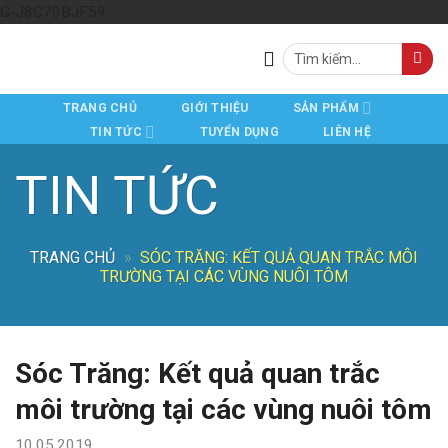
Skip
G-J8C70BJF59
to
Tìm
content
kiếm:
TRANG CHỦ
GIỚI THIỆU
SẢN PHẨM
TIN TỨC
TUYỂN DỤNG
LIÊN HỆ
TIN TỨC
TRANG CHỦ
»
SÓC TRĂNG: KẾT QUẢ QUAN TRẮC MÔI
TRƯỜNG TẠI CÁC VÙNG NUÔI TÔM
Sóc Trăng: Kết quả quan trắc
môi trường tại các vùng nuôi tôm
10.05.2019