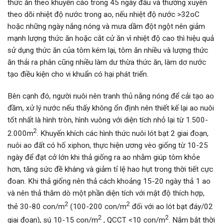
thức ăn theo khuyến cáo trong 45 ngày đầu và thường xuyên
theo dõi nhiệt độ nước trong ao, nếu nhiệt độ nước >32oC
hoặc những ngày nắng nóng và mưa dầm đột ngột nên giảm
mạnh lượng thức ăn hoặc cắt cử ăn vì nhiệt độ cao thì hiệu quả
sử dụng thức ăn của tôm kém lại, tôm ăn nhiều và lượng thức
ăn thải ra phân cũng nhiều làm dư thừa thức ăn, làm dơ nước
tạo điều kiện cho vi khuẩn có hại phát triển.
Bên cạnh đó, người nuôi nên tranh thủ nắng nóng để cải tạo ao
đầm, xử lý nước nếu thấy không ổn định nên thiết kế lại ao nuôi
tốt nhất là hình tròn, hình vuông với diện tích nhỏ lại từ 1.500-
2
2.000m
. Khuyến khích các hình thức nuôi lót bạt 2 giai đoạn,
nuôi ao đất có hố xiphon, thực hiện ương vèo giống từ 10-25
ngày để đạt cở lớn khi thả giống ra ao nhằm giúp tôm khỏe
hơn, tăng sức đề kháng và giảm tỉ lệ hao hụt trong thời tiết cực
đoan. Khi thả giống nên thả cách khoảng 15-20 ngày thả 1 ao
và nên thả thăm dò một phần diện tích với mật độ thích hợp,
2
2
thẻ 30-80 con/m
(100-200 con/m
đối với ao lót bạt đáy/02
2
2
giai đoạn), sú 10-15 con/m
, QCCT <10 con/m
. Nắm bắt thời