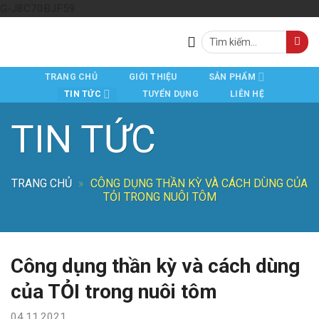
Skip
G-J8C70BJF59
to
Tìm
content
kiếm:
TRANG CHỦ
GIỚI THIỆU
SẢN PHẨM
TIN TỨC
TUYỂN DỤNG
LIÊN HỆ
TIN TỨC
TRANG CHỦ
»
CÔNG DỤNG THẦN KỲ VÀ CÁCH DÙNG CỦA
TỎI TRONG NUÔI TÔM
Công dụng thần kỳ và cách dùng
của TỎI trong nuôi tôm
04.11.2021