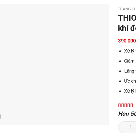
TRANG C
THIO
khí 
390.00
Xử lý
Giảm 
Lắng 
Ức ch
Xử lý
Hơn 50
THIO CLE