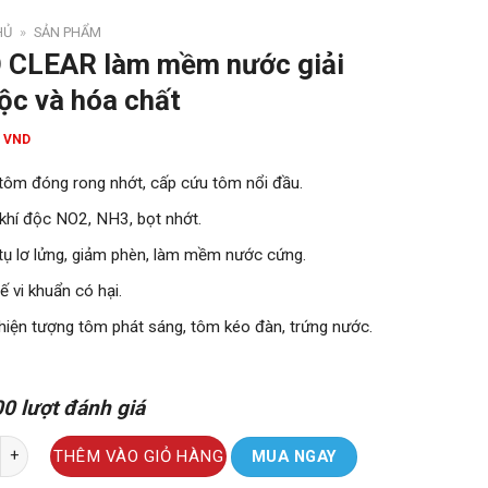
HỦ
»
SẢN PHẨM
 CLEAR làm mềm nước giải
độc và hóa chất
VND
0
 tôm đóng rong nhớt, cấp cứu tôm nổi đầu.
khí độc NO2, NH3, bọt nhớt.
tụ lơ lửng, giảm phèn, làm mềm nước cứng.
ế vi khuẩn có hại.
 hiện tượng tôm phát sáng, tôm kéo đàn, trứng nước.
0 lượt đánh giá
AR làm mềm nước giải khí độc và hóa chất số lượng
MUA NGAY
THÊM VÀO GIỎ HÀNG