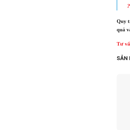
?
Quy t
quả v
Tư vấ
SẢN 