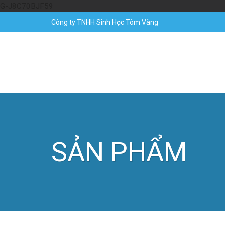
Skip
G-J8C70BJF59
to
Công ty TNHH Sinh Học Tôm Vàng
content
SẢN PHẨM