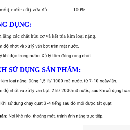
môi( nước cất) vừa đủ……………100%
NG DỤNG:
 lắng các chất hữu cơ và kết tủa kim loại nặng.
m độ nhớt và xử lý ván bọt trên mặt nước.
lý khí độc trong nước. Xử lý tôm đóng rong nhớt.
H SỬ DỤNG SẢN PHẨM:
 kim loại nặng: Dùng 1,5 lít/ 1000 m3 nước, từ 7-10 ngày/lần.
m độ nhớt và xử lý ván bọt: 2 lít/ 2000m3 nước, sau khi xử dụng hóa
Khi sử dụng chạy quạt 3-4 tiếng sau đó mới được tắt quạt.
uản:
Nơi khô ráo, thoáng mát, tránh ánh nắng trực tiếp.