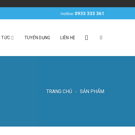
0933 333 361
Hotline:
N TỨC
TUYỂN DỤNG
LIÊN HỆ
TRANG CHỦ
»
SẢN PHẨM