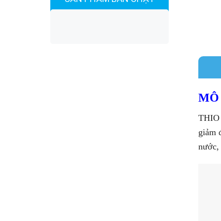
MÔ 
THIO 
giảm đ
nước,