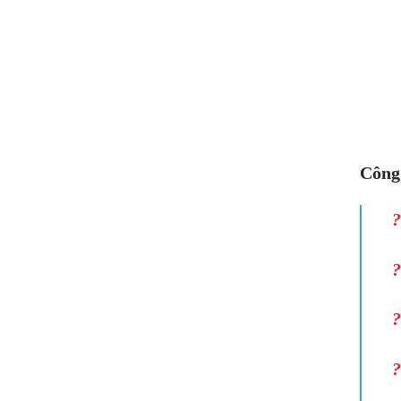
Công
?
?
?
?