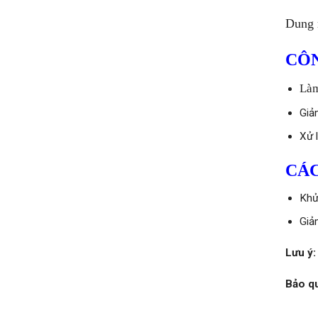
Dung 
CÔ
Làm
Giả
Xử 
CÁC
Khử
Giả
Lưu ý:
Bảo q